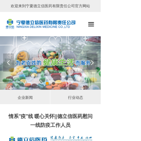
欢迎来到宁夏德立信医药有限责任公司官方网站
首页
公司简介
끀
领导致辞
组织机构
넳
넲
公司荣誉
文化理念
员工风采
企业新闻
行业动态
公司新闻
情系“疫”线 暖心关怀‖德立信医药慰问
行业动态
一线防疫工作人员
门店信息