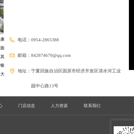
维康
电话：
0954-2865388
储面
邮箱：
842874670@qq.com
，其
发银
地址：
宁夏回族自治区固原市经济开发区清水河工业
壮大
园中心路13号
心
门店信息
人力资源
联系我们