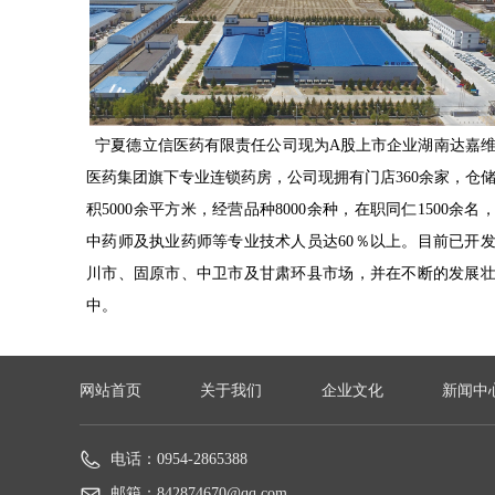
宁夏德立信医药有限责任公司现为A股上市企业湖南达嘉
医药集团旗下专业连锁药房，公司现拥有门店360余家，仓
积5000余平方米，经营品种8000余种，在职同仁1500余名
举行
中药师及执业药师等专业技术人员达60％以上。目前已开
合泰医药第八
川市、固原市、中卫市及甘肃环县市场，并在不断的发展
中。
网站首页
关于我们
企业文化
新闻中
电话：
0954-2865388
邮箱：
842874670@qq.com