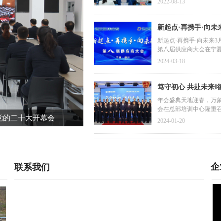
2022-08-13
新起点·再携手·向
新起点·再携手·向未来3月
第八届供应商大会在宁
2024-03-18
笃守初心 共
年会盛典天地迎春，万象
会在总部培训中心隆重
党的二十大开幕会
情系“疫”线 暖心关怀‖德
2024-01-20
代表大会在北京隆重开幕。德立
10月11日下午，固原市应对新冠肺炎疫情工作指
原市副市长王新军
企
联系我们