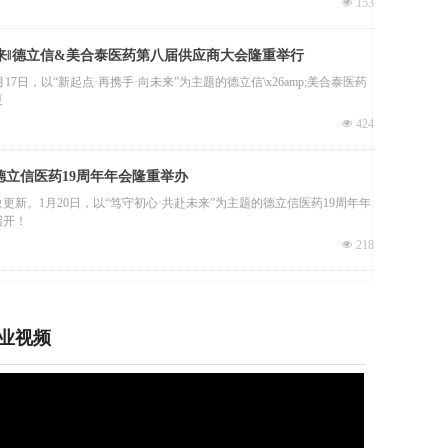
넶
153
未来‖德立信&美合泰医药第八届供应商大会隆重举行
17日，以“新起点·再携手·向未来”为主题的德立信\x26amp;美合泰医药
夏
넶
424
赴未来‖德立信医药19周年年会隆重举办
更新。1月20日，以“笃守初心·共赴未来”为主题的德立信医药19周年年
召开！
立信医药慰问一线防疫工作人员
넶
218
挥部联合德立信医药慰问疫情防控一线工作人员。固
业视频