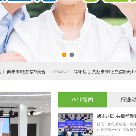
新起点·再携手·向未来‖德立信&美合泰医药第八届供应商大会隆重举行
笃守初心 共赴未来‖德立信医药19周年年会隆重举办
2024-03-18
企业新闻
行业
携手并进 共启华章
秋天，象征着成熟、意味
达嘉维康医药产业股份